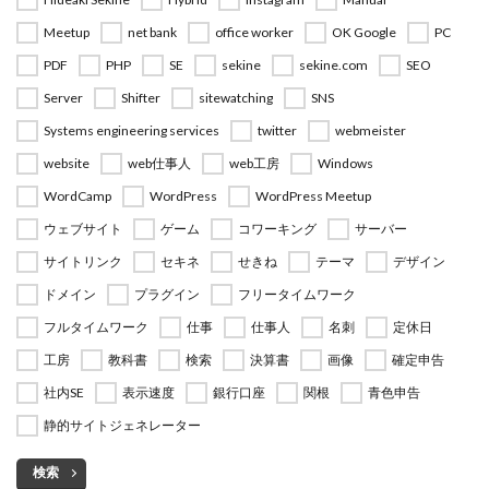
Meetup
net bank
office worker
OK Google
PC
PDF
PHP
SE
sekine
sekine.com
SEO
Server
Shifter
sitewatching
SNS
Systems engineering services
twitter
webmeister
website
web仕事人
web工房
Windows
WordCamp
WordPress
WordPress Meetup
ウェブサイト
ゲーム
コワーキング
サーバー
サイトリンク
セキネ
せきね
テーマ
デザイン
ドメイン
プラグイン
フリータイムワーク
フルタイムワーク
仕事
仕事人
名刺
定休日
工房
教科書
検索
決算書
画像
確定申告
社内SE
表示速度
銀行口座
関根
青色申告
静的サイトジェネレーター
検索