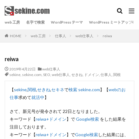
web 工房
名字で検索
WordPress テーマ
WordPress ミートアップ
HOME
web 工房
仕事人
web仕事人
reiwa
reiwa
2019年4月22日
web仕事人
sekine
,
sekine.com
,
SEO
,
web仕事人
,
せきね
,
ドメイン
,
仕事人
,
関根
【
sekine
,
関根
,
せきね
,
セキネ
で
検索
sekine.com
】【
webのお
仕事
求めて
就活中
】
さて、新元号が発令されて 22日となりました。
キーワード【
reiwa+ドメイン
】で
Google検索
をした結果を
注目しております。
キーワード【
reiwa+ドメイン
】で
Google検索
した結果には、