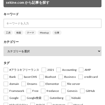
sekine.com から記事を探す
キーワード
工房
検索
テーマ
Meetup
仕事
カテゴリー
タグ
#アラコキフリーランス
2021
Accounting
AMP
Bank
baserCMS
bluehost
Business
credit card
domain
Dreams
Elementor
file server
Framework
Free
freelance
Genesis
GitHub
Google
Google検索
Gutenberg
hideaki
Hideaki Sekine
Hybrid
Instagram
Manual