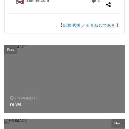
【
関根 秀明
／
せきね ひであき
】
Prev
2019年4月21日
reiwa
Next