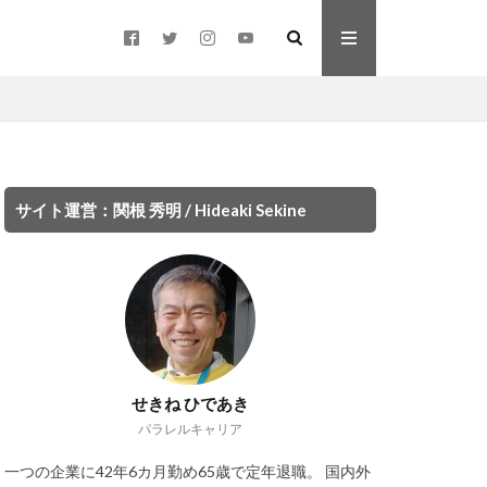
のウェブサイト
サイト運営：関根 秀明 / Hideaki Sekine
せきね ひであき
パラレルキャリア
一つの企業に42年6カ月勤め65歳で定年退職。 国内外