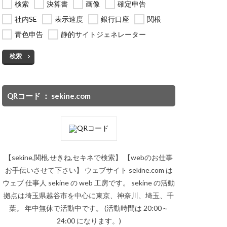
検索
決算書
画像
確定申告
社内SE
表示速度
銀行口座
関根
青色申告
静的サイトジェネレーター
検索
QRコード ： sekine.com
【sekine,関根,せきね,セキネで検索】 【webのお仕事
お手伝いさせて下さい】 ウェブサイト sekine.com は
ウェブ 仕事人 sekine の web 工房です。 sekine の活動
拠点は埼玉県越谷市を中心に東京、神奈川、埼玉、千
葉。 年中無休で活動中です。 (活動時間は 20:00～
24:00 になります。)