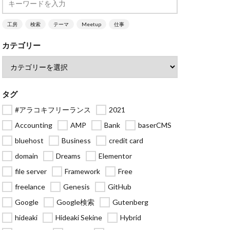
工房
検索
テーマ
Meetup
仕事
カテゴリー
タグ
#アラコキフリーランス
2021
Accounting
AMP
Bank
baserCMS
bluehost
Business
credit card
domain
Dreams
Elementor
file server
Framework
Free
freelance
Genesis
GitHub
Google
Google検索
Gutenberg
hideaki
Hideaki Sekine
Hybrid