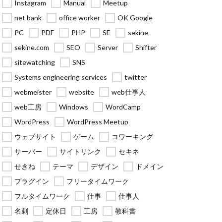
Instagram
Manual
Meetup
net bank
office worker
OK Google
PC
PDF
PHP
SE
sekine
sekine.com
SEO
Server
Shifter
sitewatching
SNS
Systems engineering services
twitter
webmeister
website
web仕事人
web工房
Windows
WordCamp
WordPress
WordPress Meetup
ウェブサイト
ゲーム
コワーキング
サーバー
サイトリンク
セキネ
せきね
テーマ
デザイン
ドメイン
プラグイン
フリータイムワーク
フルタイムワーク
仕事
仕事人
名刺
定休日
工房
教科書