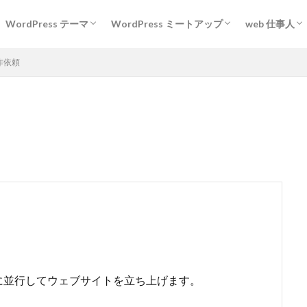
WordPress テーマ
WordPress ミートアップ
web 仕事人
m を探せ！
WordPress テーマ 2021
WordPress テーマ 2018
Gifu WordPress Meetup
考える人
sekine 
作依頼
に並行してウェブサイトを立ち上げます。