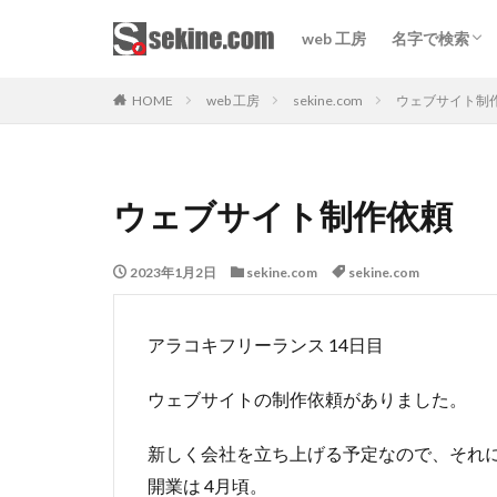
web 工房
名字で検索
sekine.co
sekine
関根
せきね
セキネ
HOME
web 工房
sekine.com
ウェブサイト制
ウェブサイト制作依頼
2023年1月2日
sekine.com
sekine.com
アラコキフリーランス 14日目
ウェブサイトの制作依頼がありました。
新しく会社を立ち上げる予定なので、それ
開業は 4月頃。