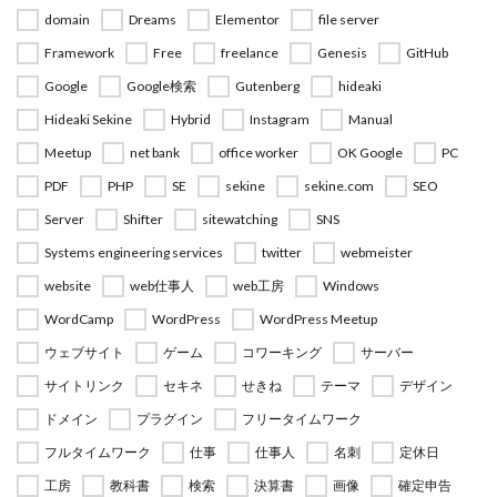
domain
Dreams
Elementor
file server
Framework
Free
freelance
Genesis
GitHub
Google
Google検索
Gutenberg
hideaki
Hideaki Sekine
Hybrid
Instagram
Manual
Meetup
net bank
office worker
OK Google
PC
PDF
PHP
SE
sekine
sekine.com
SEO
Server
Shifter
sitewatching
SNS
Systems engineering services
twitter
webmeister
website
web仕事人
web工房
Windows
WordCamp
WordPress
WordPress Meetup
ウェブサイト
ゲーム
コワーキング
サーバー
サイトリンク
セキネ
せきね
テーマ
デザイン
ドメイン
プラグイン
フリータイムワーク
フルタイムワーク
仕事
仕事人
名刺
定休日
工房
教科書
検索
決算書
画像
確定申告