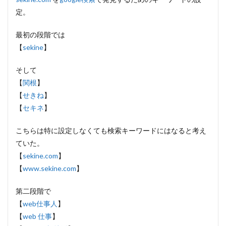
定。
最初の段階では
【
sekine
】
そして
【
関根
】
【
せきね
】
【
セキネ
】
こちらは特に設定しなくても検索キーワードにはなると考え
ていた。
【
sekine.com
】
【
www.sekine.com
】
第二段階で
【
web仕事人
】
【
web 仕事
】