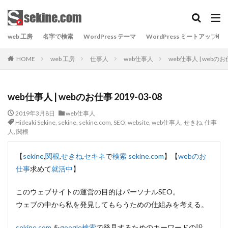
web 工房
名字で検索
WordPress テーマ
WordPress ミートアップ
HOME
web 工房
仕事人
web仕事人
web仕事人 | webのお仕
web仕事人 | webのお仕事 2019-03-08
2019年3月8日
web仕事人
Hideaki Sekine
,
sekine
,
sekine.com
,
SEO
,
website
,
web仕事人
,
せきね
,
仕事
人
,
関根
【
sekine
,
関根
,
せきね
,
セキネ
で
検索
sekine.com
】【
webのお
仕事
求めて
就活中
】
このウェブサイトの運営の目的はパーソナルSEO。
ウェブの中から私を発見してもらうための仕組みを考える。
sekine.com
を
google検索
で発見するためのキーワードの設