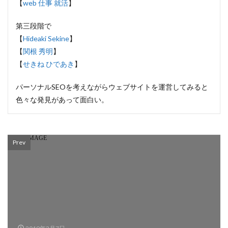
【
web 仕事 就活
】
第三段階で
【
Hideaki Sekine
】
【
関根 秀明
】
【
せきね ひであき
】
パーソナルSEOを考えながらウェブサイトを運営してみると
色々な発見があって面白い。
Prev