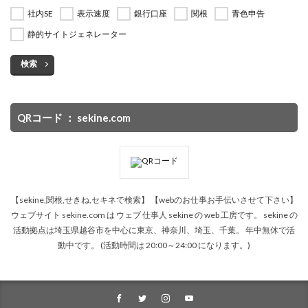
社内SE
表示速度
銀行口座
関根
青色申告
静的サイトジェネレーター
検索
QRコード ： sekine.com
【sekine,関根,せきね,セキネで検索】 【webのお仕事お手伝いさせて下さい】
ウェブサイト sekine.com は ウェブ 仕事人 sekine の web 工房です。 sekine の
活動拠点は埼玉県越谷市を中心に東京、神奈川、埼玉、千葉。 年中無休で活
動中です。 (活動時間は 20:00～24:00 になります。)