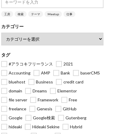
工房
検索
テーマ
Meetup
仕事
カテゴリー
タグ
#アラコキフリーランス
2021
Accounting
AMP
Bank
baserCMS
bluehost
Business
credit card
domain
Dreams
Elementor
file server
Framework
Free
freelance
Genesis
GitHub
Google
Google検索
Gutenberg
hideaki
Hideaki Sekine
Hybrid