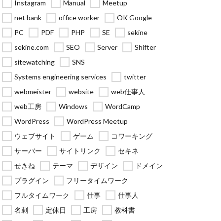
Instagram
Manual
Meetup
net bank
office worker
OK Google
PC
PDF
PHP
SE
sekine
sekine.com
SEO
Server
Shifter
sitewatching
SNS
Systems engineering services
twitter
webmeister
website
web仕事人
web工房
Windows
WordCamp
WordPress
WordPress Meetup
ウェブサイト
ゲーム
コワーキング
サーバー
サイトリンク
セキネ
せきね
テーマ
デザイン
ドメイン
プラグイン
フリータイムワーク
フルタイムワーク
仕事
仕事人
名刺
定休日
工房
教科書