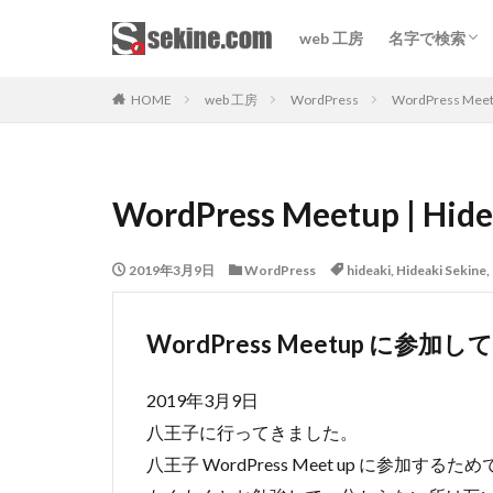
web 工房
名字で検索
sekine.co
sekine
関根
せきね
セキネ
HOME
web 工房
WordPress
WordPress Meetu
WordPress Meetup | Hide
2019年3月9日
WordPress
hideaki
,
Hideaki Sekine
,
WordPress Meetup に参加
2019年3月9日
八王子に行ってきました。
八王子 WordPress Meet up に参加するた