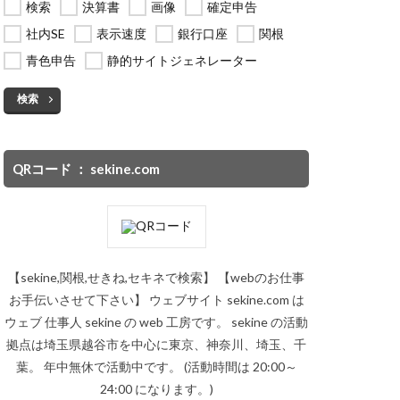
検索
決算書
画像
確定申告
社内SE
表示速度
銀行口座
関根
青色申告
静的サイトジェネレーター
検索
QRコード ： sekine.com
【sekine,関根,せきね,セキネで検索】 【webのお仕事
お手伝いさせて下さい】 ウェブサイト sekine.com は
ウェブ 仕事人 sekine の web 工房です。 sekine の活動
拠点は埼玉県越谷市を中心に東京、神奈川、埼玉、千
葉。 年中無休で活動中です。 (活動時間は 20:00～
24:00 になります。)