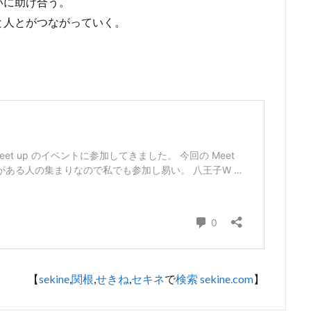
いに助け合う。
と人とがつながっていく。
【
sekine
,
関根
,
せきね
,
セキネ
で
検索
sekine.com
】