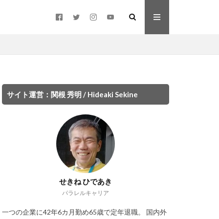
のウェブサイト
サイト運営：関根 秀明 / Hideaki Sekine
せきね ひであき
パラレルキャリア
一つの企業に42年6カ月勤め65歳で定年退職。 国内外