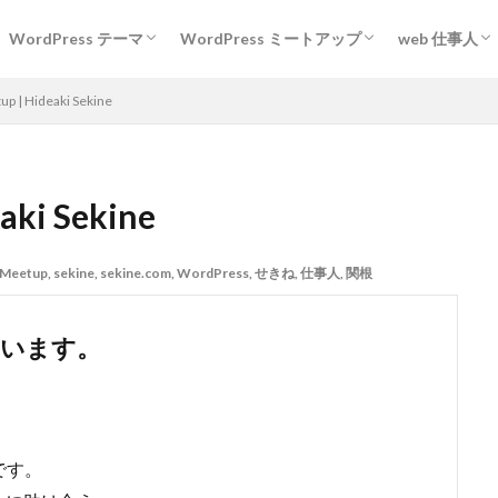
WordPress テーマ
WordPress ミートアップ
web 仕事人
m を探せ！
WordPress テーマ 2021
WordPress テーマ 2018
Gifu WordPress Meetup
考える人
sekine 
p | Hideaki Sekine
aki Sekine
Meetup
,
sekine
,
sekine.com
,
WordPress
,
せきね
,
仕事人
,
関根
しています。
めです。